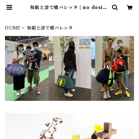
和紙と漆で蝶バレッタ | no design
no life design store ｜ デザイ
ンストア
HOME
和紙と漆で蝶バレッタ