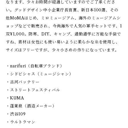
なります、少々お時間が経過していますのでご了承くださ
い。グッドデザイン中小企業庁長官賞、新日本100選、その
他MoMAはじめ、ミロミュージアム、海外のミュージアムシ
ョップなどで販売され、今尚海外で人気の軍手セットです、1
双¥1,000。防寒、DIY、キャンプ、通勤通学に万能な手袋で
すね、素材は女性にも使い易いように柔らかな糸を使用し、
サイズはフリーですが、少々小さめの作りになっています。
・narifuri（自転車ブランド）
・シドビシャス（ミュージシャン）
・古河バッテリー
・ストリートフェスティバル
・KUMA
・蓬莱泉（酒造メーカー）
・渋谷109
・ウルトラマン