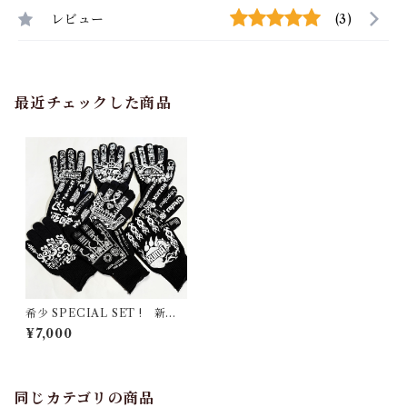
レビュー
(3)
最近チェックした商品
希少 SPECIAL SET ! 新日
本軍手コラボ ラスト9双セッ
¥7,000
ト
同じカテゴリの商品