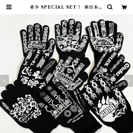
希少 SPECIAL SET ! 新日本軍
手コラボ ラスト9双セット | no d
esign no life design store ｜
デザインストア