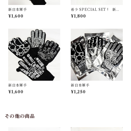
新日本軍手
希少 SPECIAL SET ! 新日
本軍手シルバー ラスト2双セ
¥1,600
¥1,800
ット
新日本軍手
新日本軍手
¥1,600
¥1,250
その他の商品