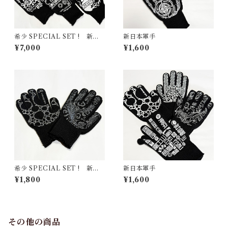
希少 SPECIAL SET ! 新日
新日本軍手
本軍手コラボ ラスト9双セッ
¥7,000
¥1,600
ト
希少 SPECIAL SET ! 新日
新日本軍手
本軍手シルバー ラスト2双セ
¥1,800
¥1,600
ット
その他の商品