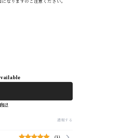
因になりますのご注意ください。
available
向け
通報する
(3)