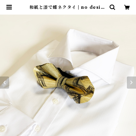
和紙と漆で蝶ネクタイ | no design
no life design store ｜ デザイ
ンストア