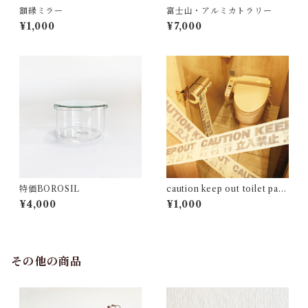
額縁ミラー
富士山・アルミカトラリー
¥1,000
¥7,000
特価BOROSIL
caution keep out toilet pap
er
¥4,000
¥1,000
その他の商品