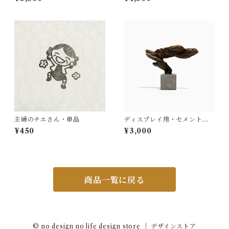
主婦のチエさん・単品
ディスプレイ用・セメント＆
流木
¥450
¥3,000
商品一覧に戻る
© no design no life design store ｜ デザインストア