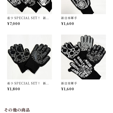
希少 SPECIAL SET ! 新日
新日本軍手
本軍手コラボ ラスト9双セッ
¥7,000
¥1,600
ト
希少 SPECIAL SET ! 新日
新日本軍手
本軍手シルバー ラスト2双セ
¥1,800
¥1,600
ット
その他の商品