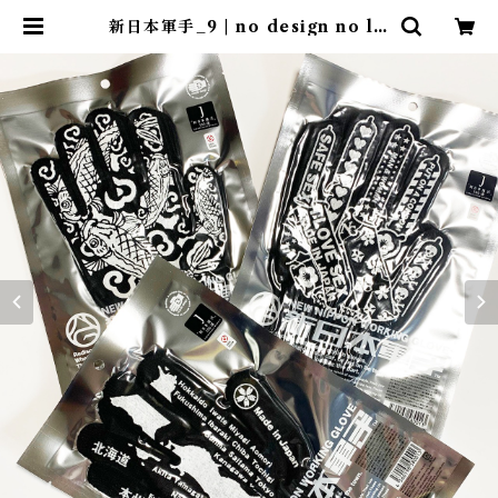
新日本軍手_9 | no design no lif
e design store ｜ デザインスト
ア