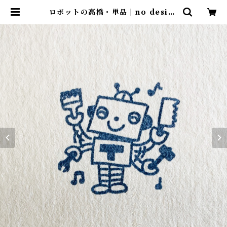
ロボットの高橋・単品 | no design
no life design store ｜ デザイ
ンストア