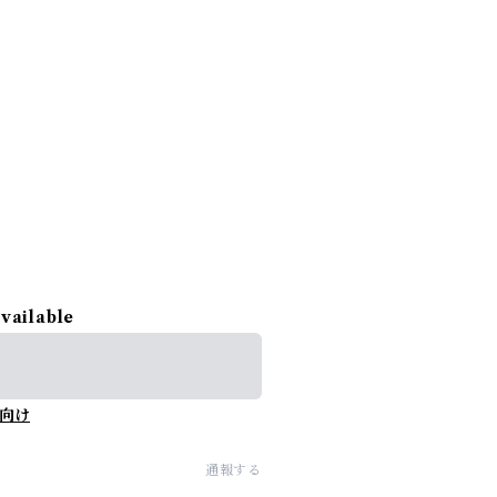
available
向け
通報する