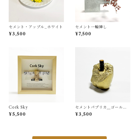
セメント・アップル_ホワイト
セメント一輪挿し
¥3,500
¥7,500
Cork Sky
セメントパプリカ＿ゴールド
虫食い1
¥5,500
¥3,500