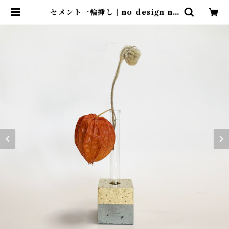
セメント一輪挿し | no design no
life design store ｜ デザインス
トア