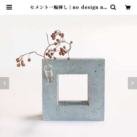
セメント一輪挿し | no design no
life design store ｜ デザインス
トア