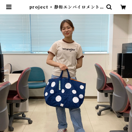
project × 静和エンバイロメント |
no design no life design stor
e ｜ デザインストア