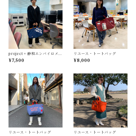
project × 静和エンバイロメン
リユース・トートバッグ
ト
¥7,500
¥8,000
リユース・トートバッグ
リユース・トートバッグ