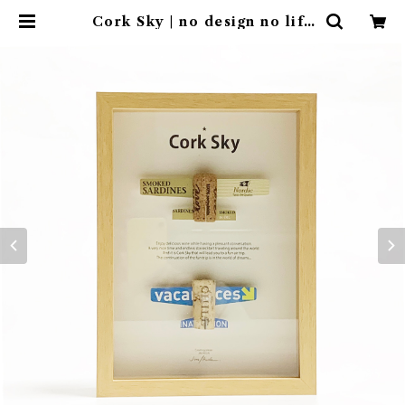
Cork Sky | no design no life
design store ｜ デザインストア