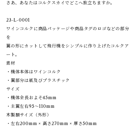
さあ、あなたはコルクスカイでどこへ旅立ちますか。
23-L-0001
ワインコルクに商品パッケージや商品タグのロゴなどの部分
を
翼の形にカットして飛行機をシンプルに作り上げたコルクア
ート。
素材
・機体本体はワインコルク
・翼部分は紙及びプラスチック
サイズ
・機体全長およそ45mm
・主翼左右95〜110mm
木製額サイズ（外形）
・左右200mm × 高さ270mm × 厚さ50mm