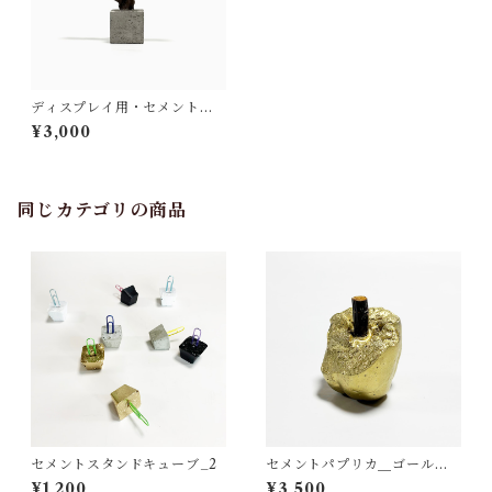
ディスプレイ用・セメント＆
流木
¥3,000
同じカテゴリの商品
セメントスタンドキューブ_2
セメントパプリカ＿ゴールド
虫食い1
¥1,200
¥3,500