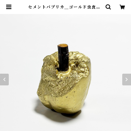
セメントパプリカ＿ゴールド虫食い1
| no design no life design sto
re ｜ デザインストア