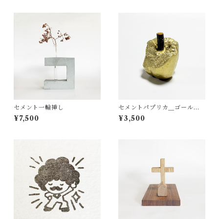
セメント一輪挿し
セメントパプリカ＿ゴールド
虫食い1
¥7,500
¥3,500