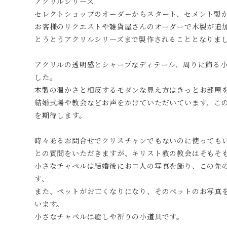
アクリルシリーズ
セレクトショップのオーダーからスタート、セメント製
お客様のリクエストや雑貨屋さんのオーダーで木製が追
とうとうアクリルシリーズまで製作されることとなりま
アクリルの透明感とシャープなディテール、周りに飾る
した。
木製の温かさと相反するモダンな見え方はきっとお部屋
結婚式場や教会などお声をかけていただいています、こ
を期待します。
時々あるお問合せでクリスチャンでもないのに使っても
との質問をいただきますが、キリスト教の教会はそもそ
小さなチャペルは結婚後にお二人の写真を飾り、この先
す、
また、ペットがお亡くなりになり、そのペットのお写真
います。
小さなチャペルは癒しや祈りの小道具です。